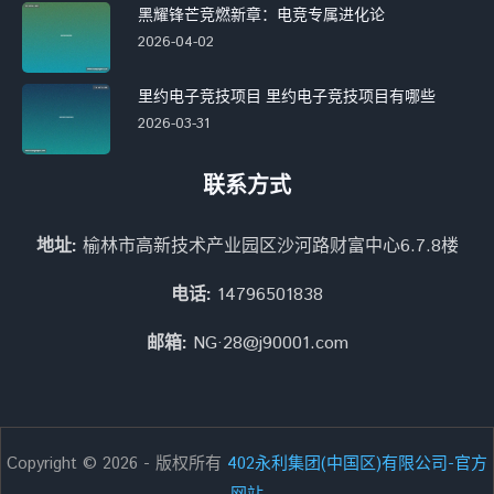
黑耀锋芒竞燃新章：电竞专属进化论
2026-04-02
里约电子竞技项目 里约电子竞技项目有哪些
2026-03-31
联系方式
地址:
榆林市高新技术产业园区沙河路财富中心6.7.8楼
电话:
14796501838
邮箱:
NG·28@j90001.com
Copyright © 2026 - 版权所有
402永利集团(中国区)有限公司-官方