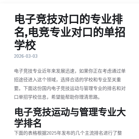
电子竞技对口的专业排
名,电竞专业对口的单招
学校
2026-03-03
电子竞技专业近年来发展迅速，如果你正在考虑通过单
招途径进入这个领域，选择合适的学校和专业至关重
要。下面这份国内电子竞技运动与管理专业的排名和对
口单招学校信息，希望能帮助你理清思路。
电子竞技运动与管理专业大
学排名
下面的表格根据2025年发布的几个主流排名进行了整